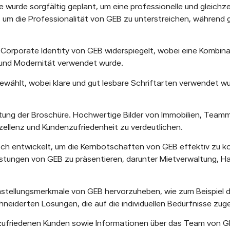
wurde sorgfältig geplant, um eine professionelle und gleichze
m die Professionalität von GEB zu unterstreichen, während gl
 Corporate Identity von GEB widerspiegelt, wobei eine Kombina
 und Modernität verwendet wurde.
gewählt, wobei klare und gut lesbare Schriftarten verwendet wu
taltung der Broschüre. Hochwertige Bilder von Immobilien, Team
ellenz und Kundenzufriedenheit zu verdeutlichen.
sch entwickelt, um die Kernbotschaften von GEB effektiv zu k
istungen von GEB zu präsentieren, darunter Mietverwaltung, H
instellungsmerkmale von GEB hervorzuheben, wie zum Beispiel d
iderten Lösungen, die auf die individuellen Bedürfnisse zuge
 zufriedenen Kunden sowie Informationen über das Team von G