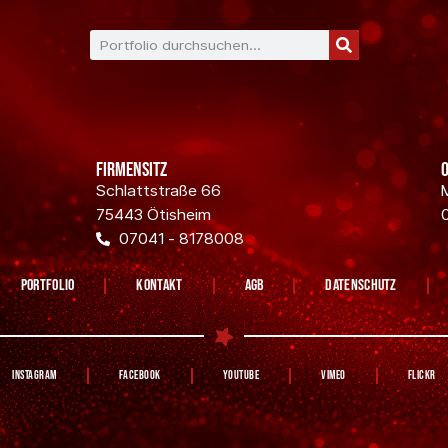
Firmensitz
Schlattstraße 66
75443 Ötisheim
07041 - 8178008
Portfolio
Kontakt
AGB
Datenschutz
Instagram
Facebook
YouTube
Vimeo
Flickr