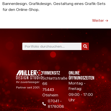
Bannerdesign. Grafikdesign. Gestaltung eines Grafik-Sets
für den Online-Shop.
Weiter
→
Firmensitz
Online
Öffnungszeiten
Schlattstraße
Ihr zuverlässiger
Montag -
66
Partner seit 2001.
Freitag:
75443
09:00 - 17:00
Ötisheim
Uhr
07041 -
8178008