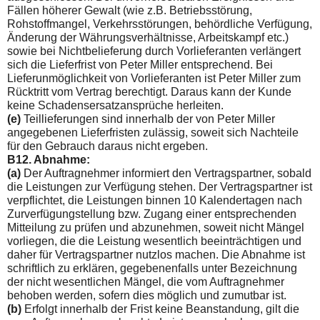
Fällen höherer Gewalt (wie z.B. Betriebsstörung,
Rohstoffmangel, Verkehrsstörungen, behördliche Verfügung,
Änderung der Währungsverhältnisse, Arbeitskampf etc.)
sowie bei Nichtbelieferung durch Vorlieferan­ten verlängert
sich die Lieferfrist von Peter Miller entsprechend. Bei
Lieferunmöglichkeit von Vorlieferanten ist Peter Miller zum
Rücktritt vom Vertrag berechtigt. Daraus kann der Kunde
keine Schadensersatzansprüche herleiten.
(e)
Teillieferungen sind innerhalb der von Peter Miller
angege­benen Lieferfristen zulässig, soweit sich Nachteile
für den Gebrauch daraus nicht ergeben.
B12. Abnahme:
(a)
Der Auftragnehmer informiert den Vertragspartner, sobald
die Leistungen zur Verfügung stehen. Der Vertragspartner ist
verpflichtet, die Leistungen binnen 10 Kalendertagen nach
Zurverfügungstellung bzw. Zugang einer entsprechenden
Mit­teilung zu prüfen und abzunehmen, soweit nicht Mängel
vorliegen, die die Leistung wesentlich beeinträchtigen und
daher für Vertragspartner nutzlos machen. Die Abnahme ist
schriftlich zu erklären, gegebenenfalls unter Bezeichnung
der nicht wesentli­chen Mängel, die vom Auftragnehmer
behoben werden, sofern dies möglich und zumutbar ist.
(b)
Erfolgt innerhalb der Frist keine Beanstandung, gilt die