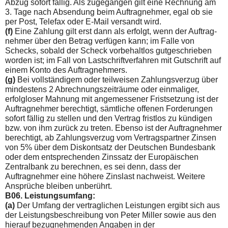
Abzug sofort fällig. Als zugegangen gilt eine Rechnung am
3. Tage nach Absendung beim Auftragnehmer, egal ob sie
per Post, Telefax oder E-Mail versandt wird.
(f)
Eine Zahlung gilt erst dann als erfolgt, wenn der Auftrag­
nehmer über den Betrag verfügen kann; im Falle von
Schecks, sobald der Scheck vorbehaltlos gutgeschrieben
worden ist; im Fall von Lastschriftverfahren mit Gutschrift auf
einem Konto des Auftragnehmers.
(g)
Bei vollständigem oder teilweisen Zahlungsverzug über
mindestens 2 Abrechnungszeiträume oder einmaliger,
erfolg­loser Mahnung mit angemessener Fristsetzung ist der
Auftrag­nehmer berechtigt, sämtliche offenen Forderungen
sofort fällig zu stellen und den Vertrag fristlos zu kündigen
bzw. von ihm zurück zu treten. Ebenso ist der Auftragnehmer
berechtigt, ab Zahlungsverzug vom Vertragspartner Zinsen
von 5% über dem Diskontsatz der Deutschen Bundesbank
oder dem entsprechen­den Zinssatz der Europäischen
Zentralbank zu berechnen, es sei denn, dass der
Auftragnehmer eine höhere Zinslast nachweist. Weitere
Ansprüche bleiben unberührt.
B06. Leistungsumfang:
(a)
Der Umfang der vertraglichen Leistungen ergibt sich aus
der Leistungsbeschreibung von Peter Miller sowie aus den
hierauf bezugnehmenden Angaben in der