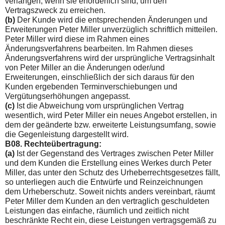
verlangen, wenn sie erforderlich sind, um den
Vertragszweck zu erreichen.
(b)
Der Kunde wird die entsprechenden Änderungen und
Erwei­terungen Peter Miller unverzüglich schriftlich mitteilen.
Peter Miller wird diese im Rahmen eines
Änderungsverfahrens bearbeiten. Im Rahmen dieses
Änderungsverfahrens wird der ursprüngliche Vertragsinhalt
von Peter Miller an die Änderungen oder/und
Erweiterungen, einschließlich der sich daraus für den
Kunden ergebenden Terminverschiebungen und
Vergütungser­höhungen angepasst.
(c)
Ist die Abweichung vom ursprünglichen Vertrag
wesentlich, wird Peter Miller ein neues Angebot erstellen, in
dem der geän­derte bzw. erweiterte Leistungsumfang, sowie
die Gegenleis­tung dargestellt wird.
B08. Rechteübertragung:
(a)
Ist der Gegenstand des Vertrages zwischen Peter Miller
und dem Kunden die Erstellung eines Werkes durch Peter
Miller, das unter den Schutz des Urheberrechtsgesetzes fällt,
so unterliegen auch die Entwürfe und Reinzeichnungen
dem Urheberschutz. Soweit nichts anders vereinbart, räumt
Peter Miller dem Kunden an den vertraglich geschuldeten
Leistungen das einfache, räumlich und zeitlich nicht
beschränkte Recht ein, diese Leistungen vertragsgemäß zu