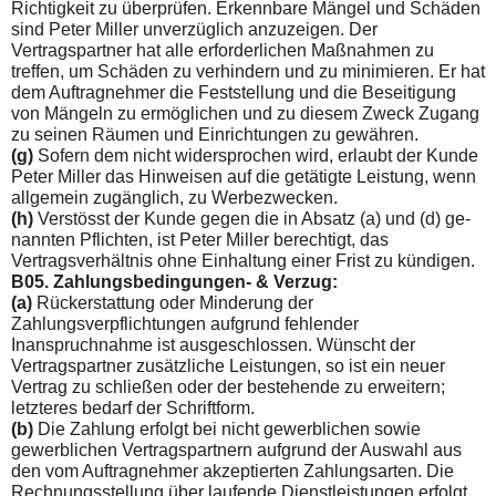
Richtigkeit zu überprüfen. Erkennbare Mängel und Schäden
sind Peter Miller unverzüglich anzuzeigen. Der
Vertragspartner hat alle erforderlichen Maßnahmen zu
treffen, um Schäden zu verhindern und zu minimieren. Er hat
dem Auftragnehmer die Feststellung und die Beseitigung
von Mängeln zu ermöglichen und zu diesem Zweck Zugang
zu seinen Räumen und Einrich­tungen zu gewähren.
(g)
Sofern dem nicht widersprochen wird, erlaubt der Kunde
Peter Miller das Hinweisen auf die getätigte Leistung, wenn
allge­mein zugänglich, zu Werbezwecken.
(h)
Verstösst der Kunde gegen die in Absatz (a) und (d) ge­
nannten Pflichten, ist Peter Miller berechtigt, das
Vertragsver­hältnis ohne Einhaltung einer Frist zu kündigen.
B05. Zahlungsbedingungen- & Verzug:
(a)
Rückerstattung oder Minderung der
Zahlungsverpflichtungen aufgrund fehlender
Inanspruchnahme ist ausgeschlossen. Wünscht der
Vertragspartner zusätzliche Leistungen, so ist ein neuer
Vertrag zu schließen oder der bestehende zu erweitern;
letzteres bedarf der Schriftform.
(b)
Die Zahlung erfolgt bei nicht gewerblichen sowie
gewerbli­chen Vertragspartnern aufgrund der Auswahl aus
den vom Auf­tragnehmer akzeptierten Zahlungsarten. Die
Rechnungsstellung über laufende Dienstleistungen erfolgt