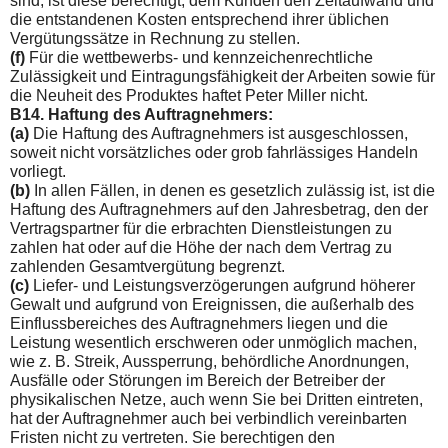
sind, ist diese berechtigt, dem Kunden den Zeitaufwand und
die ent­standenen Kosten entsprechend ihrer üblichen
Vergütungssätze in Rechnung zu stellen.
(f)
Für die wettbewerbs- und kennzeichenrechtliche
Zulässig­keit und Eintragungsfähigkeit der Arbeiten sowie für
die Neuheit des Produktes haftet Peter Miller nicht.
B14. Haftung des Auftragnehmers:
(a)
Die Haftung des Auftragnehmers ist ausgeschlossen,
soweit nicht vorsätzliches oder grob fahrlässiges Handeln
vorliegt.
(b)
In allen Fällen, in denen es gesetzlich zulässig ist, ist die
Haftung des Auftragnehmers auf den Jahresbetrag, den der
Vertragspartner für die erbrachten Dienstleistungen zu
zahlen hat oder auf die Höhe der nach dem Vertrag zu
zahlenden Ge­samtvergütung begrenzt.
(c)
Liefer- und Leistungsverzögerungen aufgrund höherer
Gewalt und aufgrund von Ereignissen, die außerhalb des
Einflussbereiches des Auftragnehmers liegen und die
Leistung wesentlich erschweren oder unmöglich machen,
wie z. B. Streik, Aussperrung, behördliche Anordnungen,
Ausfälle oder Störungen im Bereich der Betreiber der
physikalischen Netze, auch wenn Sie bei Dritten eintreten,
hat der Auftragnehmer auch bei verbindlich vereinbarten
Fristen nicht zu vertreten. Sie berechtigen den