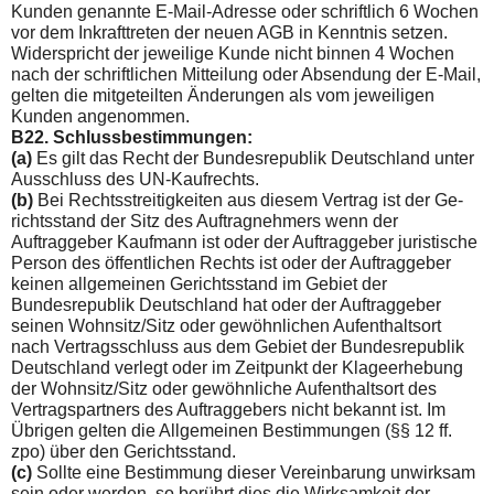
Kunden genannte E-Mail-Adresse oder schriftlich 6 Wochen
vor dem Inkrafttreten der neuen AGB in Kenntnis setzen.
Widerspricht der jeweilige Kunde nicht binnen 4 Wochen
nach der schriftlichen Mitteilung oder Absendung der E-Mail,
gelten die mitgeteilten Änderungen als vom jeweiligen
Kunden angenommen.
B22. Schlussbestimmungen:
(a)
Es gilt das Recht der Bundesrepublik Deutschland unter
Ausschluss des UN-Kaufrechts.
(b)
Bei Rechtsstreitigkeiten aus diesem Vertrag ist der Ge­
richtsstand der Sitz des Auftragnehmers wenn der
Auftraggeber Kaufmann ist oder der Auftraggeber juristische
Person des öf­fentlichen Rechts ist oder der Auftraggeber
keinen allgemeinen Gerichtsstand im Gebiet der
Bundesrepublik Deutschland hat oder der Auftraggeber
seinen Wohnsitz/Sitz oder gewöhnlichen Aufenthaltsort
nach Vertragsschluss aus dem Gebiet der Bun­desrepublik
Deutschland verlegt oder im Zeitpunkt der Klage­erhebung
der Wohnsitz/Sitz oder gewöhnliche Aufenthaltsort des
Vertragspartners des Auftraggebers nicht bekannt ist. Im
Übrigen gelten die Allgemeinen Bestimmungen (§§ 12 ff.
zpo) über den Gerichtsstand.
(c)
Sollte eine Bestimmung dieser Vereinbarung unwirksam
sein oder werden, so berührt dies die Wirksamkeit der