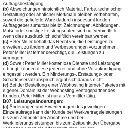
Auftragsbestätigung.
(b)
Abweichungen hinsichtlich Material, Farbe, technischer
Ge­staltung oder ähnlicher Merkmale bleiben vorbehalten,
soweit die gelieferte Ware dadurch insgesamt für den
Auftraggeber zumutbar bleibt. Zeichnungen, Abbildungen,
Maße oder sonsti­ge Leistungsdaten sind nur verbindlich,
wenn dies ausdrücklich schriftlich vereinbart werden.
(c)
Peter Miller behält das Recht vor, die Leistungen zu
erwei­tern, zu ändern und Verbesserungen vorzunehmen.
Peter Miller ist ferner berechtigt, die Leistungen zu
verringern.
(d)
Soweit Peter Miller kostenlose Dienste und Leistungen
er­bringt, können diese jederzeit und ohne Vorankündigung
eingestellt werden. Ein Minderungs-, Erstattungs- oder
Scha­densersatzanspruch ergibt sich daraus nicht.
(e)
Bei der Bestellung einer Webhosting Internet-Paketes mit
eigener Domain ist der Webhosting Vertragspartner des
Kun­den. Peter Miller ist nur als Vermittler tätig.
B07. Leistungsänderungen:
(a)
Änderungen und Erweiterungen des jeweiligen
Einzelauf­trags kann der Kunde bei Werkvertragsleistungen
bis zum Zeit­punkt der Abnahme und bei
Werklieferungsleistungen bis zum Zeitpunkt der Übergabe