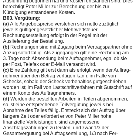
Ausführung begonnen hat und Kosten entstan­den sind. Dies
berechtigt Peter Miller zur Berechnung der bis zur
Kündigung entstandenen Kosten.
B03. Vergütung:
(a)
Alle Angebotspreise verstehen sich netto zuzüglich
jeweils gültiger gesetzlicher Mehrwertsteuer.
Rechnungserstellung erfolgt in der Regel mit der
Auslieferung der Bestellung.
(b)
Rechnungen sind mit Zugang beim Vertragspartner ohne
Abzug sofort fällig. Als zugegangen gilt eine Rechnung am
3. Tage nach Absendung beim Auftragnehmer, egal ob sie
per Post, Telefax oder E-Mail versandt wird.
(c)
Eine Zahlung gilt erst dann als erfolgt, wenn der Auftrag­
nehmer über den Betrag verfügen kann; im Falle von
Schecks, sobald der Scheck vorbehaltlos gutgeschrieben
worden ist; im Fall von Lastschriftverfahren mit Gutschrift auf
einem Konto des Auftragnehmers.
(d)
Werden die bestellten Arbeiten in Teilen abgenommen,
so ist eine entsprechende Teilvergütung jeweils bei
Abnahme des Teiles fällig. Erstreckt sich der Auftrag über
längere Zeit oder erfordert er von Peter Miller hohe
finanzielle Vorleistungen, sind angemessene
Abschlagszahlungen zu leisten, und zwar 1/3 der
Gesamtvergütung bei Auftragserteilung, 1/3 nach Fer­