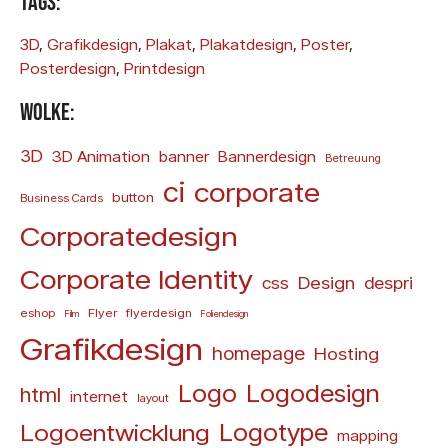
Tags:
3D
, 
Grafikdesign
, 
Plakat
, 
Plakatdesign
, 
Poster
, 
Posterdesign
, 
Printdesign
Wolke:
3D
3D Animation
banner
Bannerdesign
Betreuung
ci
corporate
button
Business Cards
Corporatedesign
Corporate Identity
Design
css
despri
eshop
Flyer
flyerdesign
Film
Foliendesign
Grafikdesign
homepage
Hosting
Logo
Logodesign
html
internet
layout
Logoentwicklung
Logotype
mapping