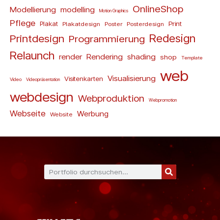
OnlineShop
Modellierung
modelling
Motion Graphics
Pflege
Plakat
Print
Plakatdesign
Poster
Posterdesign
Redesign
Printdesign
Programmierung
Relaunch
render
Rendering
shading
shop
Template
web
Visualisierung
Visitenkarten
Video
Videopräsentation
webdesign
Webproduktion
Webpromotion
Webseite
Werbung
Website