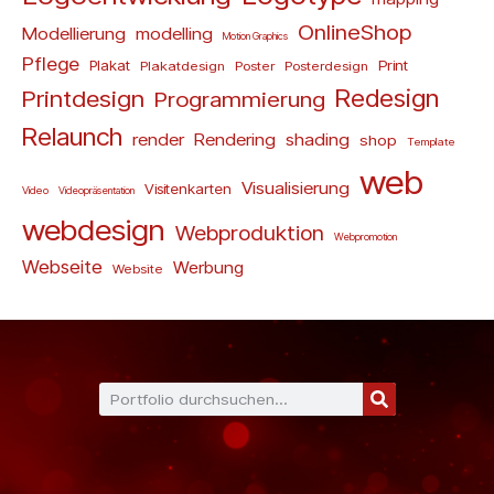
OnlineShop
Modellierung
modelling
Motion Graphics
Pflege
Plakat
Print
Plakatdesign
Poster
Posterdesign
Redesign
Printdesign
Programmierung
Relaunch
render
Rendering
shading
shop
Template
web
Visualisierung
Visitenkarten
Video
Videopräsentation
webdesign
Webproduktion
Webpromotion
Webseite
Werbung
Website