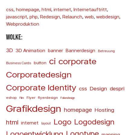
css
, 
homepage
, 
html
, 
internet
, 
Internetauftritt
, 
javascript
, 
php
, 
Redesign
, 
Relaunch
, 
web
, 
webdesign
, 
Webproduktion
Wolke:
3D
3D Animation
banner
Bannerdesign
Betreuung
ci
corporate
button
Business Cards
Corporatedesign
Corporate Identity
Design
css
despri
eshop
Flyer
flyerdesign
Film
Foliendesign
Grafikdesign
homepage
Hosting
Logo
Logodesign
html
internet
layout
Logoentwicklung
Logotype
mapping