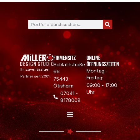
Firmensitz
Online
Öffnungszeiten
Schlattstraße
Ihr zuverlässiger
Montag -
66
Partner seit 2001.
Freitag:
75443
09:00 - 17:00
Ötisheim
Uhr
07041 -
8178008