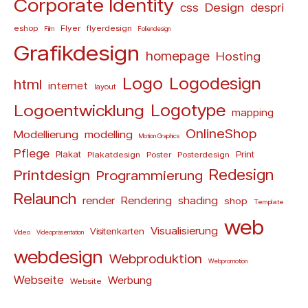
Corporate Identity
Design
css
despri
eshop
Flyer
flyerdesign
Film
Foliendesign
Grafikdesign
homepage
Hosting
Logo
Logodesign
html
internet
layout
Logoentwicklung
Logotype
mapping
OnlineShop
Modellierung
modelling
Motion Graphics
Pflege
Plakat
Print
Plakatdesign
Poster
Posterdesign
Redesign
Printdesign
Programmierung
Relaunch
render
Rendering
shading
shop
Template
web
Visualisierung
Visitenkarten
Video
Videopräsentation
webdesign
Webproduktion
Webpromotion
Webseite
Werbung
Website