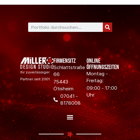
Firmensitz
Online
Öffnungszeiten
Schlattstraße
Ihr zuverlässiger
Montag -
66
Partner seit 2001.
Freitag:
75443
09:00 - 17:00
Ötisheim
Uhr
07041 -
8178008