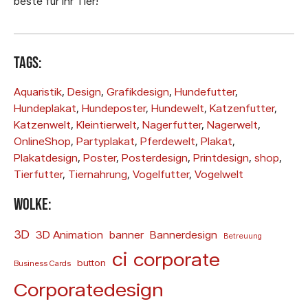
beste für Ihr Tier!
Tags:
Aquaristik
, 
Design
, 
Grafikdesign
, 
Hundefutter
, 
Hundeplakat
, 
Hundeposter
, 
Hundewelt
, 
Katzenfutter
, 
Katzenwelt
, 
Kleintierwelt
, 
Nagerfutter
, 
Nagerwelt
, 
OnlineShop
, 
Partyplakat
, 
Pferdewelt
, 
Plakat
, 
Plakatdesign
, 
Poster
, 
Posterdesign
, 
Printdesign
, 
shop
, 
Tierfutter
, 
Tiernahrung
, 
Vogelfutter
, 
Vogelwelt
Wolke:
3D
3D Animation
banner
Bannerdesign
Betreuung
ci
corporate
button
Business Cards
Corporatedesign