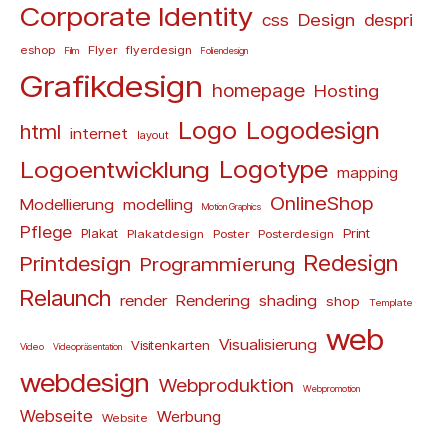
Corporate Identity
Design
css
despri
eshop
Flyer
flyerdesign
Film
Foliendesign
Grafikdesign
homepage
Hosting
Logo
Logodesign
html
internet
layout
Logoentwicklung
Logotype
mapping
OnlineShop
Modellierung
modelling
Motion Graphics
Pflege
Plakat
Print
Plakatdesign
Poster
Posterdesign
Redesign
Printdesign
Programmierung
Relaunch
render
Rendering
shading
shop
Template
web
Visualisierung
Visitenkarten
Video
Videopräsentation
webdesign
Webproduktion
Webpromotion
Webseite
Werbung
Website