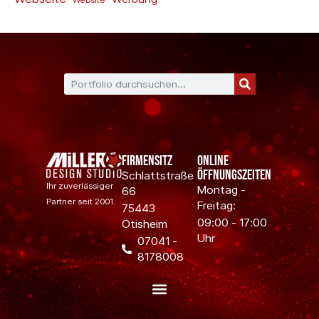
Firmensitz
Online
Öffnungszeiten
Schlattstraße
Ihr zuverlässiger
Montag -
66
Partner seit 2001.
Freitag:
75443
09:00 - 17:00
Ötisheim
Uhr
07041 -
8178008