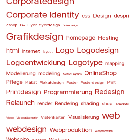
Corporatedesign
Corporate Identity
Design
css
despri
eshop
Flyer
flyerdesign
Film
Foliendesign
Grafikdesign
homepage
Hosting
Logo
Logodesign
html
internet
layout
Logoentwicklung
Logotype
mapping
OnlineShop
Modellierung
modelling
Motion Graphics
Pflege
Plakat
Print
Plakatdesign
Poster
Posterdesign
Redesign
Printdesign
Programmierung
Relaunch
render
Rendering
shading
shop
Template
web
Visualisierung
Visitenkarten
Video
Videopräsentation
webdesign
Webproduktion
Webpromotion
Webseite
Werbung
Website