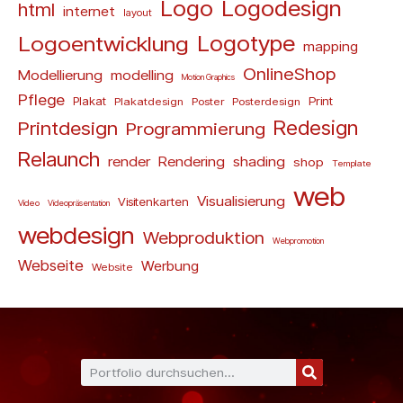
Logo
Logodesign
html
internet
layout
Logoentwicklung
Logotype
mapping
OnlineShop
Modellierung
modelling
Motion Graphics
Pflege
Plakat
Print
Plakatdesign
Poster
Posterdesign
Redesign
Printdesign
Programmierung
Relaunch
render
Rendering
shading
shop
Template
web
Visualisierung
Visitenkarten
Video
Videopräsentation
webdesign
Webproduktion
Webpromotion
Webseite
Werbung
Website