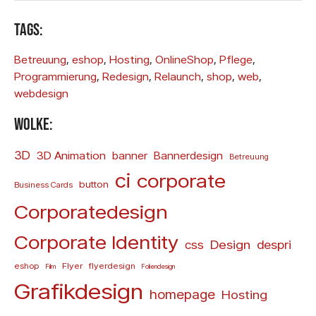
Tags:
Betreuung
, 
eshop
, 
Hosting
, 
OnlineShop
, 
Pflege
, 
Programmierung
, 
Redesign
, 
Relaunch
, 
shop
, 
web
, 
webdesign
Wolke:
3D
3D Animation
banner
Bannerdesign
Betreuung
ci
corporate
button
Business Cards
Corporatedesign
Corporate Identity
Design
css
despri
eshop
Flyer
flyerdesign
Film
Foliendesign
Grafikdesign
homepage
Hosting