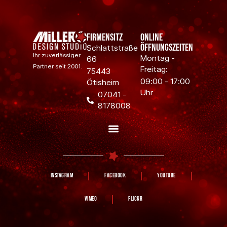
Firmensitz
Online
Öffnungszeiten
Schlattstraße
Ihr zuverlässiger
Montag -
66
Partner seit 2001.
Freitag:
75443
09:00 - 17:00
Ötisheim
Uhr
07041 -
8178008
Instagram
Facebook
YouTube
Vimeo
Flickr