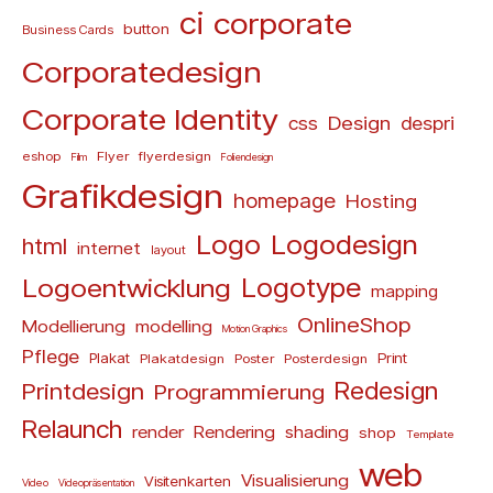
ci
corporate
button
Business Cards
Corporatedesign
Corporate Identity
Design
css
despri
eshop
Flyer
flyerdesign
Film
Foliendesign
Grafikdesign
homepage
Hosting
Logo
Logodesign
html
internet
layout
Logoentwicklung
Logotype
mapping
OnlineShop
Modellierung
modelling
Motion Graphics
Pflege
Plakat
Print
Plakatdesign
Poster
Posterdesign
Redesign
Printdesign
Programmierung
Relaunch
render
Rendering
shading
shop
Template
web
Visualisierung
Visitenkarten
Video
Videopräsentation