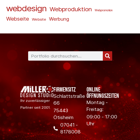
webdesign
Webproduktion
Webpromotion
Webseite
Werbung
Website
Firmensitz
Online
Öffnungszeiten
Schlattstraße
Ihr zuverlässiger
Montag -
66
Partner seit 2001.
Freitag:
75443
09:00 - 17:00
Ötisheim
Uhr
07041 -
8178008