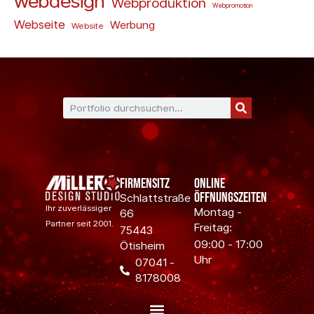
webdesign
Webproduktion
Webpromotion
Webseite
Werbung
Website
Firmensitz
Online
Öffnungszeiten
Schlattstraße
Ihr zuverlässiger
Montag -
66
Partner seit 2001.
Freitag:
75443
09:00 - 17:00
Ötisheim
Uhr
07041 -
8178008