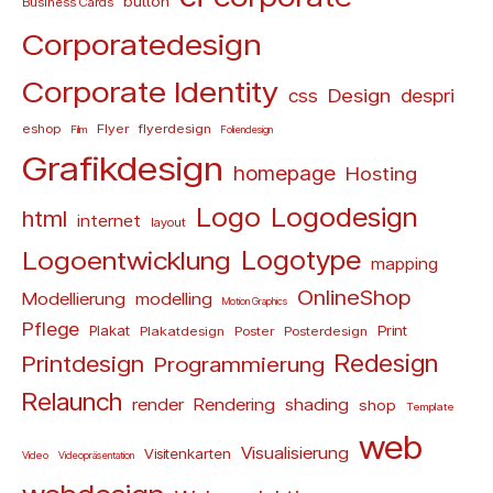
button
Business Cards
Corporatedesign
Corporate Identity
Design
css
despri
eshop
Flyer
flyerdesign
Film
Foliendesign
Grafikdesign
homepage
Hosting
Logo
Logodesign
html
internet
layout
Logoentwicklung
Logotype
mapping
OnlineShop
Modellierung
modelling
Motion Graphics
Pflege
Plakat
Print
Plakatdesign
Poster
Posterdesign
Redesign
Printdesign
Programmierung
Relaunch
render
Rendering
shading
shop
Template
web
Visualisierung
Visitenkarten
Video
Videopräsentation