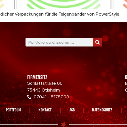
edlicher Verpackungen für die Felgenbänder von PowerStyle.
Firmensitz
Schlattstraße 66
75443 Ötisheim
07041 - 8178008
Portfolio
Kontakt
AGB
Datenschutz