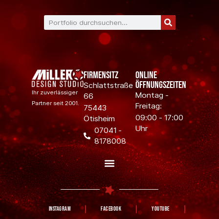
Firmensitz
Online
Öffnungszeiten
Schlattstraße
Ihr zuverlässiger
Montag -
66
Partner seit 2001.
Freitag:
75443
09:00 - 17:00
Ötisheim
Uhr
07041 -
8178008
Instagram
Facebook
YouTube