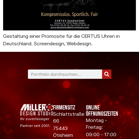
Gestaltung einer Promosite für die CERTUS Uhren in
Deutschland. Screendesign, Webdesign.
Firmensitz
Online
Öffnungszeiten
Schlattstraße
Ihr zuverlässiger
Montag -
66
Partner seit 2001.
Freitag:
75443
09:00 - 17:00
Ötisheim