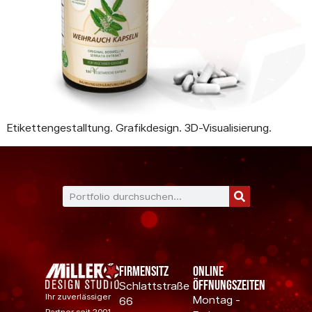
Etikettengestalltung. Grafikdesign. 3D-Visualisierung.
Firmensitz
Online
Öffnungszeiten
Schlattstraße
Ihr zuverlässiger
Montag -
66
Partner seit 2001.