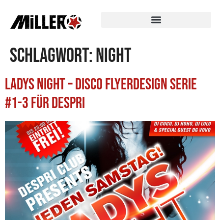
Schlagwort:
night
Ladys Night – Disco Flyerdesign Serie
#1-3 für Despri