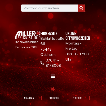
Firmensitz
Online
Öffnungszeiten
Schlattstraße
Ihr zuverlässiger
Montag -
66
Partner seit 2001.
Freitag:
75443
09:00 - 17:00
Ötisheim
Uhr
07041 -
8178008
Instagram
Facebook
YouTube