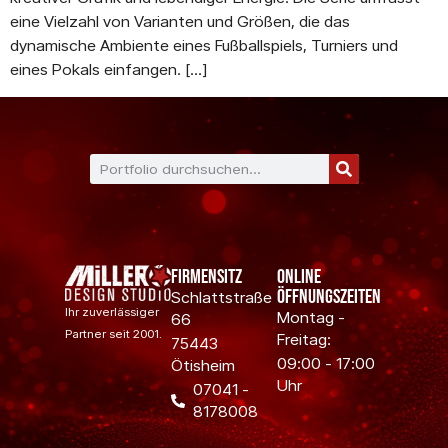
eine Vielzahl von Varianten und Größen, die das
dynamische Ambiente eines Fußballspiels, Turniers und
eines Pokals einfangen. […]
Firmensitz
Online
Öffnungszeiten
Schlattstraße
Ihr zuverlässiger
Montag -
66
Partner seit 2001.
Freitag:
75443
09:00 - 17:00
Ötisheim
Uhr
07041 -
8178008