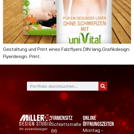
Gestaltung und Print eines Falzflyers DIN lang.Grafikdesign.
Flyerdesign. Print.
Firmensitz
Online
Öffnungszeiten
Schlattstraße
Ihr zuverlässiger
Montag -
66