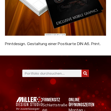
Printdesign. Gestaltung einer Postkarte DIN A6. Print.
Firmensitz
Online
Öffnungszeiten
Schlattstraße
Ihr zuverlässiger
Montag -
66