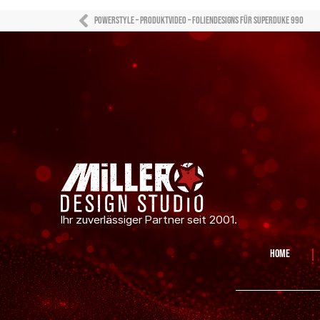
Powerstyle – Produktvideo – Foliendesigns für Superduke 990
Ihr zuverlässiger Partner seit 2001.
Home