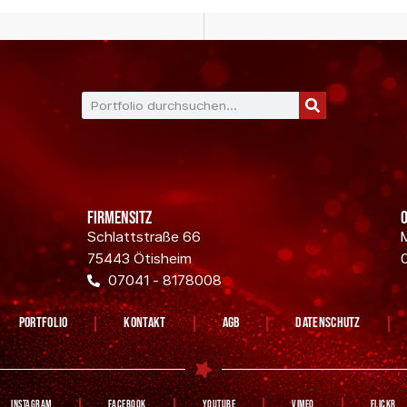
Firmensitz
Schlattstraße 66
75443 Ötisheim
07041 - 8178008
Portfolio
Kontakt
AGB
Datenschutz
Instagram
Facebook
YouTube
Vimeo
Flickr