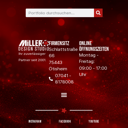
Firmensitz
Online
Öffnungszeiten
Schlattstraße
Ihr zuverlässiger
Montag -
66
Partner seit 2001.
Freitag:
75443
09:00 - 17:00
Ötisheim
Uhr
07041 -
8178008
Instagram
Facebook
YouTube