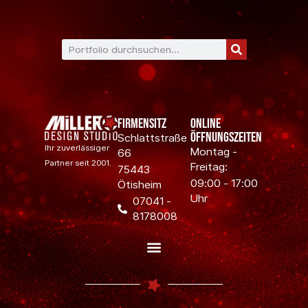
Firmensitz
Online
Öffnungszeiten
Schlattstraße
Ihr zuverlässiger
Montag -
66
Partner seit 2001.
Freitag:
75443
09:00 - 17:00
Ötisheim
Uhr
07041 -
8178008