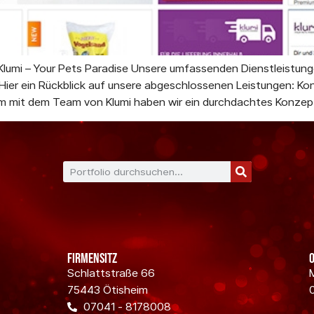
lumi – Your Pets Paradise Unsere umfassenden Dienstleistun
 Hier ein Rückblick auf unsere abgeschlossenen Leistungen: K
mit dem Team von Klumi haben wir ein durchdachtes Konzept 
Firmensitz
Schlattstraße 66
75443 Ötisheim
07041 - 8178008