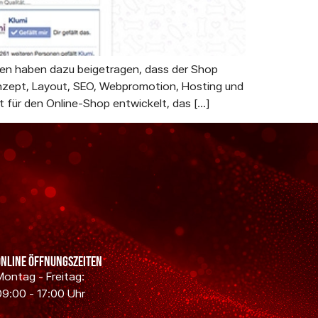
gen haben dazu beigetragen, dass der Shop
onzept, Layout, SEO, Webpromotion, Hosting und
für den Online-Shop entwickelt, das […]
Online Öffnungszeiten
Montag - Freitag:
09:00 - 17:00 Uhr