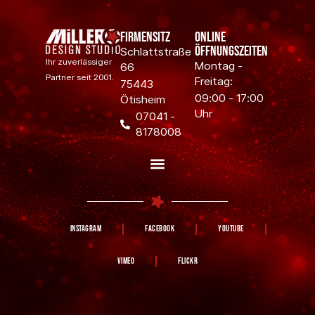
Firmensitz
Online
Öffnungszeiten
Schlattstraße
Ihr zuverlässiger
Montag -
66
Partner seit 2001.
Freitag:
75443
09:00 - 17:00
Ötisheim
Uhr
07041 -
8178008
Instagram
Facebook
YouTube
Vimeo
Flickr