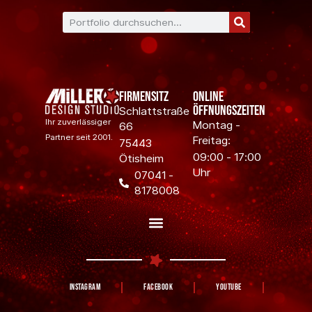
Firmensitz
Online
Öffnungszeiten
Schlattstraße
Ihr zuverlässiger
Montag -
66
Partner seit 2001.
Freitag:
75443
09:00 - 17:00
Ötisheim
Uhr
07041 -
8178008
Instagram
Facebook
YouTube